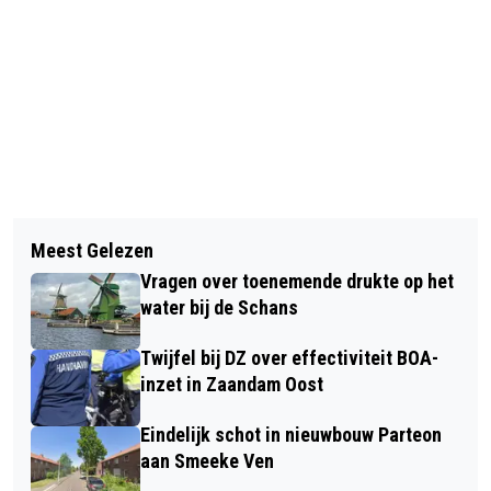
Vorig artikel
Volgend artikel
SCHORS VAN PLATANEN TOONT
Meest Gelezen
DEMOCRATISCH ZAANSTAD
VERVUILING ZAANSE LUCHT DOOR
Vragen over toenemende drukte op het
STRUIKELT OVER AANPAK SLECHT
VERKEER AAN
water bij de Schans
BEGAANBARE STOEPEN
Twijfel bij DZ over effectiviteit BOA-
inzet in Zaandam Oost
Eindelijk schot in nieuwbouw Parteon
aan Smeeke Ven