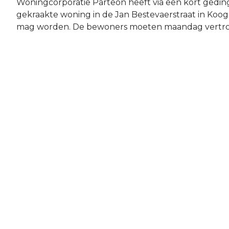
Woningcorporatie Parteon heeft via een kort gedin
gekraakte woning in de Jan Bestevaerstraat in Koo
mag worden. De bewoners moeten maandag vertrokk