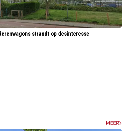
ederenwagons strandt op desinteresse
MEER