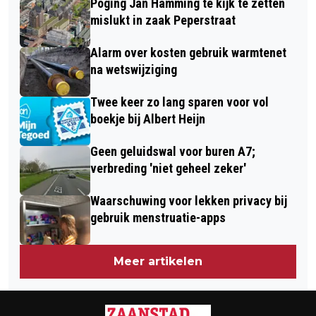
Poging Jan Hamming te kijk te zetten
KLAAR VOOR INSPECTIE;
GEDEMPTE GRACHT
mislukt in zaak Peperstraat
ASIELZOEKERS NOG NIET WELKOM
Alarm over kosten gebruik warmtenet
na wetswijziging
Twee keer zo lang sparen voor vol
boekje bij Albert Heijn
Geen geluidswal voor buren A7;
verbreding 'niet geheel zeker'
Waarschuwing voor lekken privacy bij
gebruik menstruatie-apps
Meer artikelen