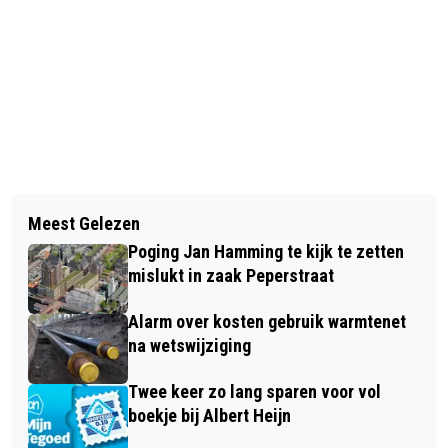
Vorig artikel
Volgend artikel
ZES FRACTIES WILLEN ONDERZOEK
Meest Gelezen
AFVALBRENGSTATION HVC IN
NAAR BUITEN DE DEUR ZETTEN VAN
Poging Jan Hamming te kijk te zetten
ZAANDAM GESLOOPT VOOR
EBS
mislukt in zaak Peperstraat
NIEUWBOUW: TIJDELIJK DICHT
Alarm over kosten gebruik warmtenet
na wetswijziging
Twee keer zo lang sparen voor vol
boekje bij Albert Heijn