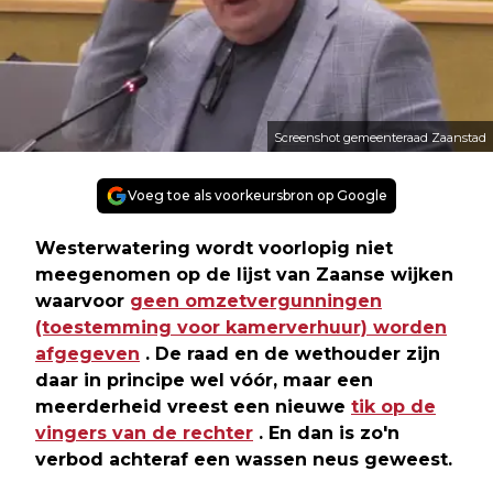
Screenshot gemeenteraad Zaanstad
Voeg toe als voorkeursbron op Google
Westerwatering wordt voorlopig niet
meegenomen op de lijst van Zaanse wijken
waarvoor
geen omzetvergunningen
(toestemming voor kamerverhuur) worden
afgegeven
. De raad en de wethouder zijn
daar in principe wel vóór, maar een
meerderheid vreest een nieuwe
tik op de
vingers van de rechter
. En dan is zo'n
verbod achteraf een wassen neus geweest.