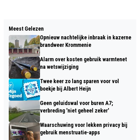
Vorig artikel
Volgend artikel
WEEK EXTRA CONTROLE OP SNELHEID
Meest Gelezen
FILIAAL RABOBANK VAN
LEVERT ELF RIJBEWIJZEN OP
Opnieuw nachtelijke inbraak in kazerne
ANKERSMIDPLEIN NAAR WESTZIJDE
brandweer Krommenie
Alarm over kosten gebruik warmtenet
na wetswijziging
Twee keer zo lang sparen voor vol
boekje bij Albert Heijn
Geen geluidswal voor buren A7;
verbreding 'niet geheel zeker'
Waarschuwing voor lekken privacy bij
gebruik menstruatie-apps