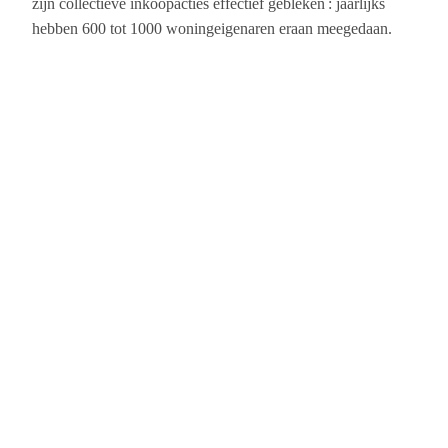
zijn collectieve inkoopacties
effectief gebleken
: jaarlijks
hebben 600
tot
1000 woningeigenaren
eraan
meegedaan.