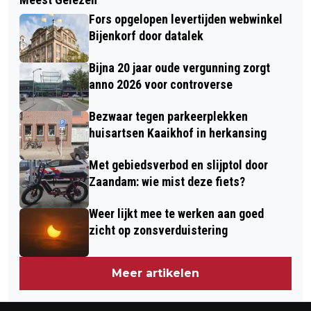
COLLEGE STELT VVD GERUST:
UITSPRAAK WACHTEN OP NIEUW
Fors opgelopen levertijden webwinkel
GRAFIETREGENS BEREIKEN
REKENMODEL
Bijenkorf door datalek
ASSENDELFT NIET
Bijna 20 jaar oude vergunning zorgt
anno 2026 voor controverse
Bezwaar tegen parkeerplekken
huisartsen Kaaikhof in herkansing
Met gebiedsverbod en slijptol door
Zaandam: wie mist deze fiets?
Weer lijkt mee te werken aan goed
zicht op zonsverduistering
Meer artikelen