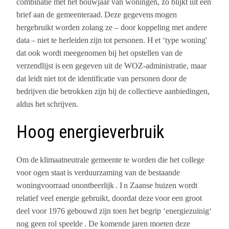
combinatie met het bouwjaar van woningen,
zo blijkt uit een
brief aan de gemeenteraad.
Deze gegevens
mogen
hergebruikt worden zolang ze – door koppeling met andere
data
– niet
te herleiden
zijn tot personen.
H
et ‘type woning'
dat ook wordt meegenomen bij het opstellen van de
verzendlijst is
een gegeven uit de WOZ-administratie, maar
dat
leidt niet tot de identificatie van personen
door de
bedrijven die betrokken zijn bij de collectieve aanbiedingen,
aldus het schrijven.
Hoog energieverbruik
Om de
klimaatneutrale gemeente te worden
die het college
voor ogen staat
is verduurzaming van de bestaande
woningvoorraad
onontbeerlijk
.
I
n Zaanse huizen wordt
relatief veel energie gebruikt, doordat
deze
voor een groot
deel voor 1976
gebouwd zijn toen het begrip ‘energiezuinig‘
nog geen rol speelde
. De komende jaren
moeten deze