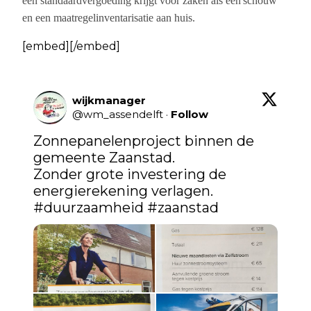
een standaardvergoeding
krijgt
voor
zaken
als
een
schouw
en
een
maatregelinventarisatie aan huis.
[embed][/embed]
wijkmanager
@
wm_assendelft
·
Follow
Zonnepanelenproject binnen de 
gemeente Zaanstad. 

Zonder grote investering de 
energierekening verlagen. 
#duurzaamheid
#zaanstad