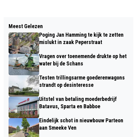
Vorig artikel
Volgend artikel
BESCHERMD LANDSCHAP GAAT OPEN
Meest Gelezen
CYBEROPLICHTERS MAKEN
VOOR ONTWIKKELAARS
Poging Jan Hamming te kijk te zetten
SLACHTOFFERS IN DE ZAANSTREEK
mislukt in zaak Peperstraat
Vragen over toenemende drukte op het
water bij de Schans
Testen trillingsarme goederenwagons
strandt op desinteresse
Uitstel van betaling moederbedrijf
Batavus, Sparta en Babboe
Eindelijk schot in nieuwbouw Parteon
aan Smeeke Ven