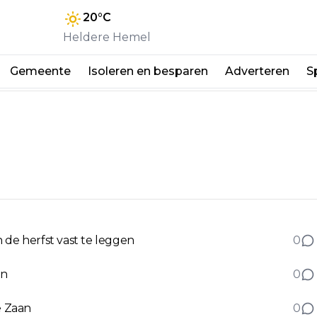
20
°C
Heldere Hemel
Gemeente
Isoleren en besparen
Adverteren
S
 de herfst vast te leggen
0
en
0
e Zaan
0