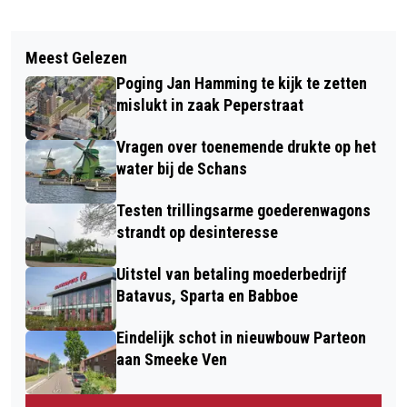
Vorig artikel
Volgend artikel
VERDIEPT SPOOR GUISWEG TE DUUR,
Meest Gelezen
FIETSER ZWAARGEWOND GERAAKT
OF ONWIL COLLEGE?
Poging Jan Hamming te kijk te zetten
BIJ BOTSING IN KROMMENIE
mislukt in zaak Peperstraat
Vragen over toenemende drukte op het
water bij de Schans
Testen trillingsarme goederenwagons
strandt op desinteresse
Uitstel van betaling moederbedrijf
Batavus, Sparta en Babboe
Eindelijk schot in nieuwbouw Parteon
aan Smeeke Ven