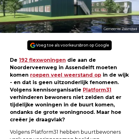
Gemeente Zaanstad
Voeg toe als voorkeursbron op Google
De
192 flexwoningen
die aan de
Noorderveenweg in Assendelft moeten
komen
roepen veel weerstand op
in de wijk
- en dat is geen uitzonderlijk fenomeen.
Volgens kennisorganisatie
Platform31
verhinderen bewoners niet zelden dat er
tijdelijke woningen in de buurt komen,
ondanks de grote woningnood. Maar hoe
creëer je draagvlak?
Volgens Platform31 hebben buurtbewoners