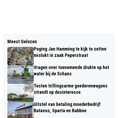
Vorig artikel
Volgend artikel
NIEUWE FUNDERING VOOR
Meest Gelezen
GEMEENTE STAPT OVER OP DICHT BIJ
GEMEENTELIJK MONUMENT
Poging Jan Hamming te kijk te zetten
HUIS OPGEWEKTE ENERGIE
PARKSTRAAT
mislukt in zaak Peperstraat
Vragen over toenemende drukte op het
water bij de Schans
Testen trillingsarme goederenwagons
strandt op desinteresse
Uitstel van betaling moederbedrijf
Batavus, Sparta en Babboe