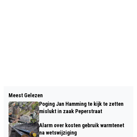
Vorig artikel
Volgend artikel
WERK AAN COENBRUG START
Meest Gelezen
KLEINE WINDMOLENS POPULAIR BIJ
VOLGENDE MAAND EN GAAT VIER
Poging Jan Hamming te kijk te zetten
BOEREN: NIEUW BELEID VOOR
MAANDEN DUREN
mislukt in zaak Peperstraat
PLAATSING
Alarm over kosten gebruik warmtenet
na wetswijziging