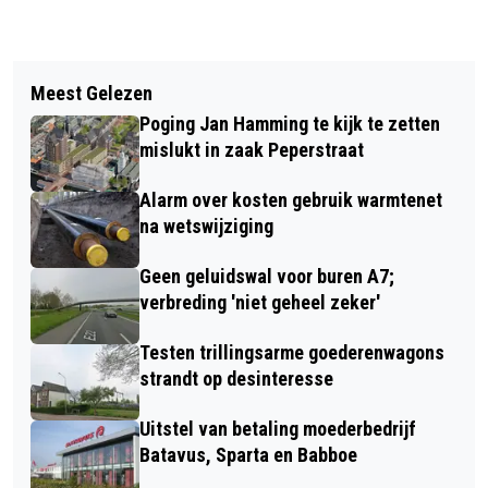
Vorig artikel
Volgend artikel
EIKENPROCESSIERUPS
Meest Gelezen
ZAANSTAD TOESCHOUWER BIJ
GESIGNALEERD IN HET TWISKE
Poging Jan Hamming te kijk te zetten
WINDMOLENGEVECHT NOORDER
mislukt in zaak Peperstraat
IJPLAS
Alarm over kosten gebruik warmtenet
na wetswijziging
Geen geluidswal voor buren A7;
verbreding 'niet geheel zeker'
Testen trillingsarme goederenwagons
strandt op desinteresse
Uitstel van betaling moederbedrijf
Batavus, Sparta en Babboe