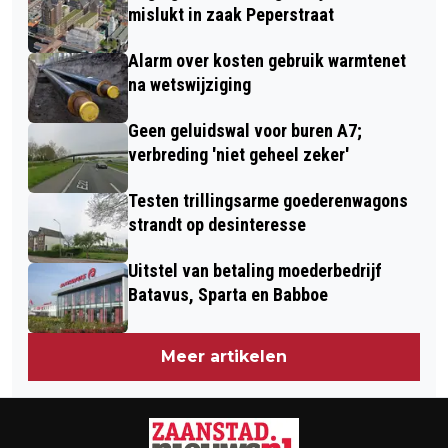
BIJNA 50.000 KEER GETEKEND
mislukt in zaak Peperstraat
Alarm over kosten gebruik warmtenet
na wetswijziging
Geen geluidswal voor buren A7;
verbreding 'niet geheel zeker'
Testen trillingsarme goederenwagons
strandt op desinteresse
Uitstel van betaling moederbedrijf
Batavus, Sparta en Babboe
Meer artikelen