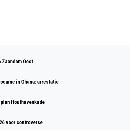
Volgend artikel
WERK AAN A8 OP SCHEMA: DEADLINE
 in Zaandam Oost
BLIJFT 11 AUGUSTUS 05:00 UUR
ocaïne in Ghana: arrestatie
 plan Houthavenkade
026 voor controverse