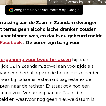
Facebook / Verrassing aan de Zaan
Voeg toe als voorkeursbron op Google
rrassing aan de Zaan in Zaandam dwongen
et terras geen alcoholische dranken zouden
oor binnen was, en dat is nu gebeurd meldt
Facebook
. De buren zijn bang voor
vergunning voor twee terrassen
bij haar
ijde 82 in Zaandam, zowel aan voorzijde als
or een herhaling van de herrie die ze eerder
 was bij Italiaans restaurant Sagrestano, de
pten naar de rechter. Er staat ook nog een
ning voor Verrassing aan de Zaan, die
teld en waarvoor nog geen nieuwe datum is