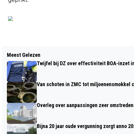
Vorig artikel
Meest Gelezen
WEEK VAN LEZEN EN SCHRIJVEN IN
Twijfel bij DZ over effectiviteit BOA-inzet
PLAATS VAN ALFABETISERING
Van schoten in ZMC tot miljoenensmokkel c
Overleg over aanpassingen zeer omstreden
Bijna 20 jaar oude vergunning zorgt anno 2