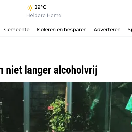
29
°C
Heldere Hemel
Gemeente
Isoleren en besparen
Adverteren
S
 niet langer alcoholvrij