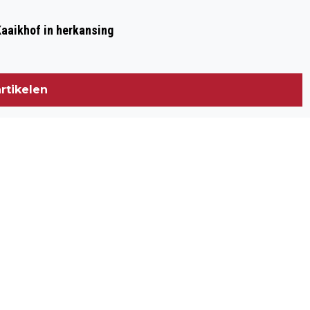
aaikhof in herkansing
rtikelen