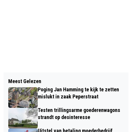
Vorig artikel
Volgend artikel
TUINRANGERS GAAN INWONERS
Meest Gelezen
VERDUURZAMING 246 WONINGEN
VOORZIEN VAN GRATIS TUINADVIES
Poging Jan Hamming te kijk te zetten
ROCHDALE IN PELDERSVELD ZONDER
OP MAAT
mislukt in zaak Peperstraat
HUURVERHOGING
Testen trillingsarme goederenwagons
strandt op desinteresse
Uitstel van betaling moederbedrijf