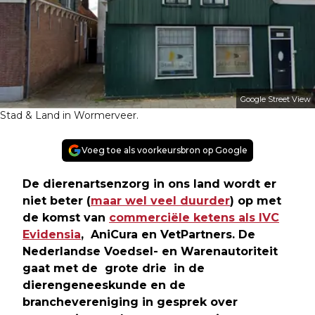
Google Street View
Stad & Land in Wormerveer.
Voeg toe als voorkeursbron op Google
De dierenartsenzorg in ons land wordt er
niet beter (
maar wel veel duurder
) op met
de komst van
commerciële ketens als IVC
Evidensia
, AniCura en VetPartners. De
Nederlandse Voedsel- en Warenautoriteit
gaat met de grote drie in de
dierengeneeskunde en de
branchevereniging in gesprek over