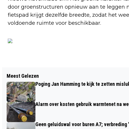
door groenstructuren opnieuw aan te leggen n
fietspad krijgt dezelfde breedte, zodat het wee
voldoende ruimte voor beschikbaar.
Vorig artikel
Meest Gelezen
STELLA FIETSEN GAAT OPNIEUW IN DE
Poging Jan Hamming te kijk te zetten mislu
KOSTEN SNIJDEN
Alarm over kosten gebruik warmtenet na we
Geen geluidswal voor buren A7; verbreding '