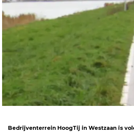
Bedrijventerrein HoogTij in Westzaan is vol