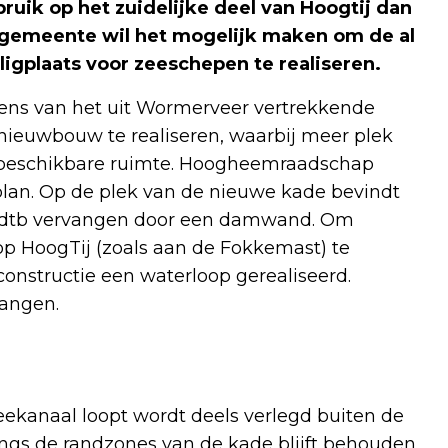
ruik op het zuidelijke deel van Hoogtij dan
gemeente wil het mogelijk maken om de al
igplaats voor zeeschepen te realiseren.
 wens van het uit Wormerveer vertrekkende
nieuwbouw te realiseren, waarbij meer plek
e beschikbare ruimte. Hoogheemraadschap
plan. Op de plek van de nieuwe kade bevindt
rdtb vervangen door een damwand. Om
op HoogTij (zoals aan de Fokkemast) te
onstructie een waterloop gerealiseerd.
angen.
ekanaal loopt wordt deels verlegd buiten de
ngs de randzones van de kade blijft behouden