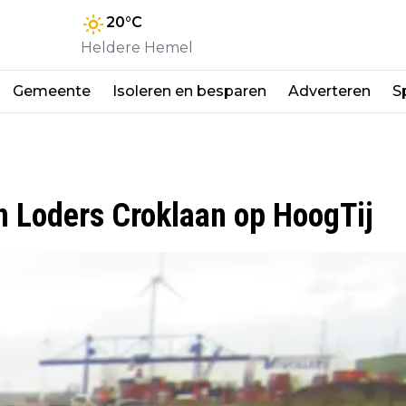
20
°C
Heldere Hemel
Gemeente
Isoleren en besparen
Adverteren
S
n Loders Croklaan op HoogTij