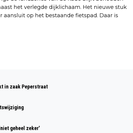
aast het verlegde dijklichaam. Het nieuwe stuk
r aansluit op het bestaande fietspad. Daar is
Volgend artikel
EKSTER GERED UIT VERBODEN
kt in zaak Peperstraat
VANGKOOI, SPREEUW AL BEZWEKEN
tswijziging
niet geheel zeker'