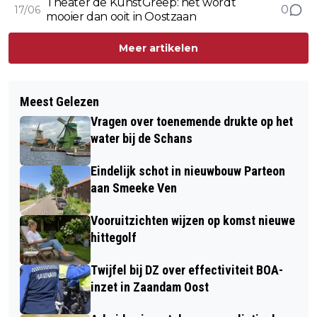
Theater de KunstGreep: het wordt
0
17/06
mooier dan ooit in Oostzaan
Meer artikelen
Meest Gelezen
Vragen over toenemende drukte op het
water bij de Schans
Eindelijk schot in nieuwbouw Parteon
aan Smeeke Ven
Vooruitzichten wijzen op komst nieuwe
hittegolf
Twijfel bij DZ over effectiviteit BOA-
inzet in Zaandam Oost