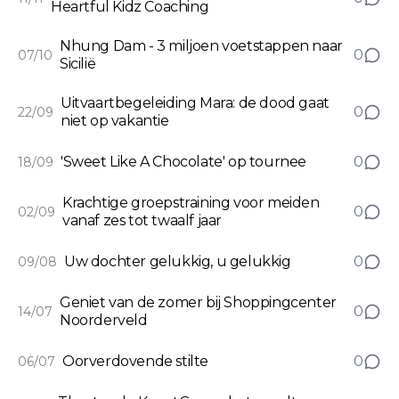
Heartful Kidz Coaching
Nhung Dam - 3 miljoen voetstappen naar
0
07/10
Sicilië
Uitvaartbegeleiding Mara: de dood gaat
0
22/09
niet op vakantie
'Sweet Like A Chocolate' op tournee
0
18/09
Krachtige groepstraining voor meiden
0
02/09
vanaf zes tot twaalf jaar
Uw dochter gelukkig, u gelukkig
0
09/08
Geniet van de zomer bij Shoppingcenter
0
14/07
Noorderveld
Oorverdovende stilte
0
06/07