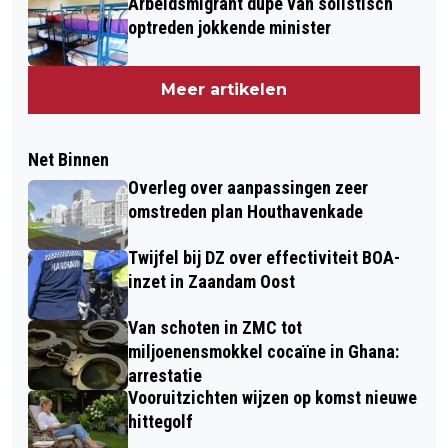
Arbeidsmigrant dupe van solistisch
optreden jokkende minister
Meer artikelen
Net Binnen
Overleg over aanpassingen zeer
omstreden plan Houthavenkade
Twijfel bij DZ over effectiviteit BOA-
inzet in Zaandam Oost
Van schoten in ZMC tot
miljoenensmokkel cocaïne in Ghana:
arrestatie
Vooruitzichten wijzen op komst nieuwe
hittegolf