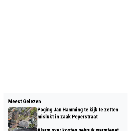
Vorig artikel
Volgend artikel
PLANNEN VOOR BEHOUDEN HAVEN NA
Meest Gelezen
VERMISTE MAN UIT VELSEN NOORD
DE ZOMER IN DE RAAD
Poging Jan Hamming te kijk te zetten
IN GOEDE GEZONDHEID TERECHT
mislukt in zaak Peperstraat
Alarm over kosten gebruik warmtenet