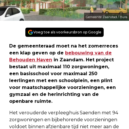
Gemeente Zaanstad / Bura
Voeg toe als voorkeursbron op Google
De gemeenteraad moet na het zomerreces
een klap geven op de
bebouwing van de
Behouden Haven
in Zaandam. Het project
bestaat uit maximaal 110 zorgwoningen,
een basisschool voor maximaal 250
leerlingen met een schoolplein, een plint
voor maatschappelijke voorzieningen, een
gymzaal en de herinrichting van de
openbare ruimte.
Het verouderde verpleeghuis Saenden met 94
zorgwoningen en bijbehorende voorzieningen
voldoet binnen afzienbare tijd niet meer aan de