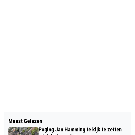
Vorig artikel
Volgend artikel
TECHCOURT ZAANDAM LEVERT TIEN
Meest Gelezen
WIJKERTUNNEL VIER WEKEN DICHT
NIEUWKOMERS IN DE TECHNIEK AF
Poging Jan Hamming te kijk te zetten
VOOR VERVANGING VENTILATIE