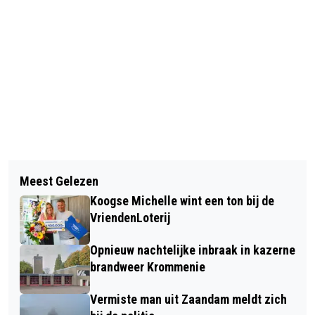
Vorig artikel
Volgend artikel
WIJKERTUNNEL VIER WEKEN DICHT
Meest Gelezen
VOORAL WONEN, NATUUR EN MILIEU
VOOR VERVANGING VENTILATIE
Koogse Michelle wint een ton bij de
ONDER DRUK IN ONZE PROVINCIE
VriendenLoterij
Opnieuw nachtelijke inbraak in kazerne
brandweer Krommenie
Vermiste man uit Zaandam meldt zich