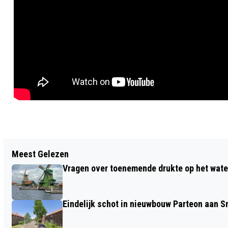
Vorig artikel
Meest Gelezen
SOCIALE HUREN GEMIDDELD 5,1
Vragen over toenemende drukte op het wate
PROCENT OMHOOG PER 1 JULI
Eindelijk schot in nieuwbouw Parteon aan 