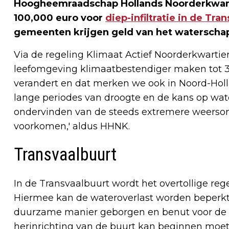
Hoogheemraadschap Hollands Noorderkwarti
100,000 euro voor
diep-infiltratie in de Tra
gemeenten krijgen geld van het waterscha
Via de regeling Klimaat Actief Noorderkwarti
leefomgeving klimaatbestendiger maken tot 30 
verandert en dat merken we ook in Noord-Holla
lange periodes van droogte en de kans op wat
ondervinden van de steeds extremere weersoms
voorkomen,' aldus HHNK.
Transvaalbuurt
In de Transvaalbuurt wordt het overtollige re
Hiermee kan de wateroverlast worden beperkt
duurzame manier geborgen en benut voor de b
herinrichting van de buurt kan beginnen moet