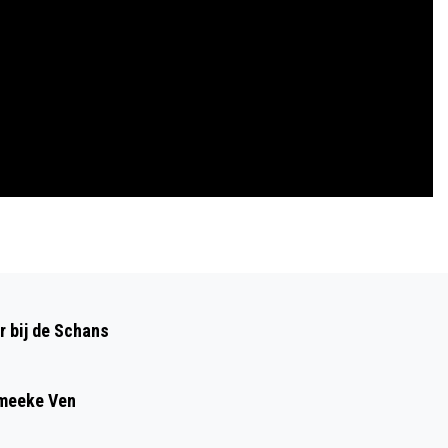
Volgend artikel
EXPLOITANT GEVONDEN VOOR
r bij de Schans
CAMPERPLAATS; AANLEG VERTRAAGD
Smeeke Ven