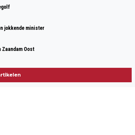
egolf
n jokkende minister
 in Zaandam Oost
rtikelen