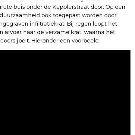
grote buis onder de Kepplerstraat door. Op een
terduurzaamheid ook toegepast worden door
ngegraven infiltratiekrat. Bij regen loopt het
en afvoer naar de verzamelkrat, waarna het
oorsijpelt. Hieronder een voorbeeld.