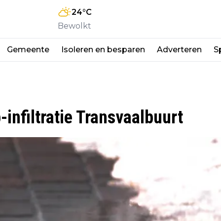
24
°C
Bewolkt
Gemeente
Isoleren en besparen
Adverteren
S
-infiltratie Transvaalbuurt