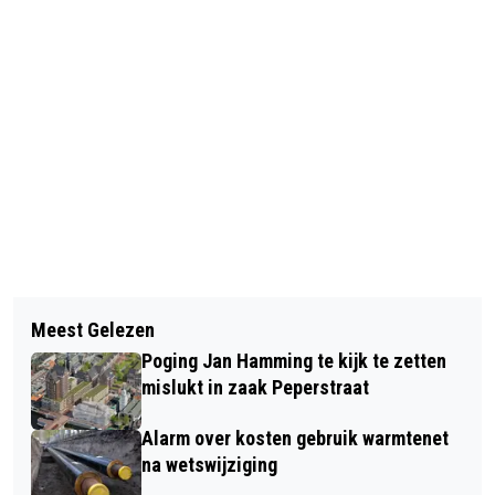
Vorig artikel
Volgend artikel
'GROTE INZAMELAARS OUD PAPIER
Meest Gelezen
AUTOBRAND KNOSTERVELD ZEER
NIET BINDEN AAN HVC'
Poging Jan Hamming te kijk te zetten
VERMOEDELIJK AANGESTOKEN
mislukt in zaak Peperstraat
Alarm over kosten gebruik warmtenet
na wetswijziging