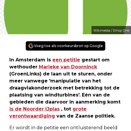
Wikimedia / Emoji One
Voeg toe als voorkeursbron op Google
In Amsterdam is
een petitie
gestart om
wethouder
Marieke van Doorninck
(GroenLinks) de laan uit te sturen, onder
meer vanwege 'manipulatie van het
draagvlakonderzoek met betrekking tot de
plaatsing van windturbines'. Eén van de
gebieden die daarvoor in aanmerking komt
is de Noorder IJplas
, tot
grote
verontwaardiging
van de Zaanse politiek.
Er wordt in de petitie een ontluisterend beeld