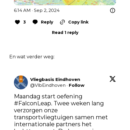
6:14 AM · Sep 2, 2024
3
Reply
Copy link
Read 1 reply
En wat verder weg:
Vliegbasis Eindhoven
@
VlbEindhoven
·
Follow
Maandag start oefening 
#FalconLeap
. Twee weken lang 
verzorgen onze 
transportvliegtuigen samen met 
internationale partners het 