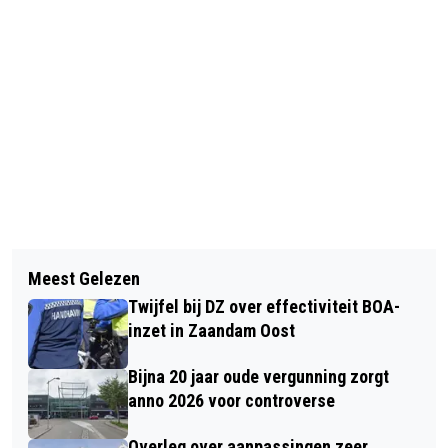
Vorig artikel
Volgend artikel
REKENKAMER VANAF VANDAAG
Meest Gelezen
PAKKETTEN VAN AMAZON BIJ
VERDER ONDER NAAM AMSTERDAM-
Twijfel bij DZ over effectiviteit BOA-
BLOKKER EN ARTIKELEN BLOKKER VIA
ZAANSTAD
inzet in Zaandam Oost
AMAZON
Bijna 20 jaar oude vergunning zorgt
anno 2026 voor controverse
Overleg over aanpassingen zeer