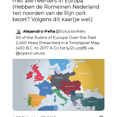
met alle heersers in Europa.

(Hebben de Romeinen Nederland 
ten noorden van de Rijn ooit 
bezet? Volgens dit kaartje wel.)
Alejandro Peña
@
SolucionAlex
All of the Rulers of Europe Over the Past 
2,400 Years Presented in a Timelapse Map 
(400 B.C. to 2017 A.D.) 
bit.ly/2LuzqfB
 vía 
@openculture