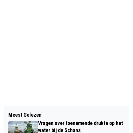
Vorig artikel
Volgend artikel
ASBESTFONDS MOET EIGENAREN
Meest Gelezen
OOK KERNSCHOOL EN DYNAMICA XL
HELPEN DIE SANERING DAK(EN) NIET
Vragen over toenemende drukte op het
MOLENWERF GAAN NAAR EEN
KUNNEN BETALEN
water bij de Schans