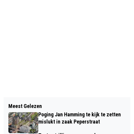
Vorig artikel
Volgend artikel
VEILIGHEID OP STOEPEN PAS IN HET
Meest Gelezen
LANDELIJKE STAKING
GEDING BIJ ONEFFENHEDEN VANAF
Poging Jan Hamming te kijk te zetten
APOTHEEKPERSONEEL OP
DRIE CENTIMETER
mislukt in zaak Peperstraat
DONDERDAG EN VRIJDAG