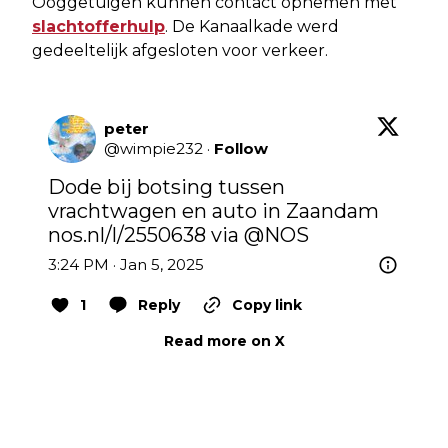
Ooggetuigen kunnen contact opnemen met
slachtofferhulp
. De Kanaalkade werd
gedeeltelijk afgesloten voor verkeer.
peter
@
wimpie232
·
Follow
Dode bij botsing tussen 
vrachtwagen en auto in Zaandam 
nos.nl/l/2550638
 via 
@NOS
3:24 PM · Jan 5, 2025
1
Reply
Copy link
Read more on X