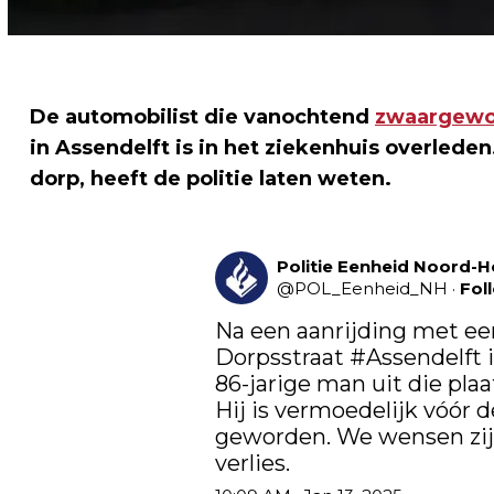
De automobilist die vanochtend
zwaargewo
in Assendelft is in het ziekenhuis overlede
dorp, heeft de politie laten weten.
Politie Eenheid Noord-H
@
POL_Eenheid_NH
·
Fol
Na een aanrijding met een
Dorpsstraat 
#Assendelft
 
86-jarige man uit die pla
Hij is vermoedelijk vóór d
geworden. We wensen zijn
verlies.