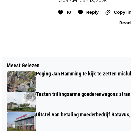
10:09 AM · Jan 13, 2025
10
Reply
Copy li
Read 
Vorig artikel
Meest Gelezen
PETITIE VOOR VERBOD OP
Poging Jan Hamming te kijk te zetten mislu
VLEESRECLAME OP STRAAT AL RUIM
12.000 KEER GETEKEND
Testen trillingsarme goederenwagons stran
Uitstel van betaling moederbedrijf Batavus