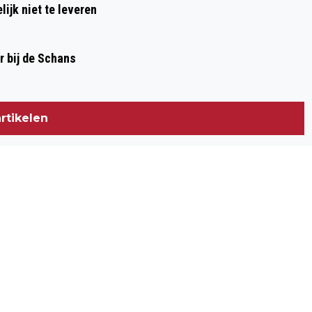
elijk niet te leveren
r bij de Schans
rtikelen