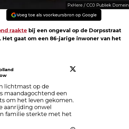
PxHere / CC0 Publiek Domein
Voeg toe als voorkeursbron op Google
nd raakte
bij een ongeval op de Dorpsstraat
n. Het gaat om een 86-jarige inwoner van het
olland
low
 lichtmast op de 
is maandagochtend een 
ats om het leven gekomen. 
e aanrijding onwel 
 familie sterkte met het 