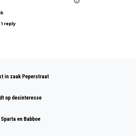
nk
1 reply
Volgend artikel
CAMPING IN HET TWISKE PLOTSELING
kt in zaak Peperstraat
TOCH VAN DE BAAN
dt op desinteresse
, Sparta en Babboe