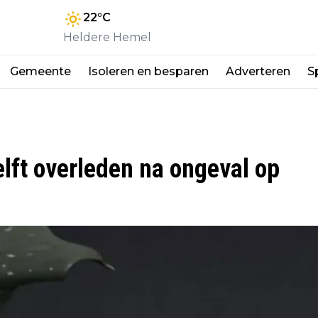
22
°C
Heldere Hemel
Gemeente
Isoleren en besparen
Adverteren
S
elft overleden na ongeval op