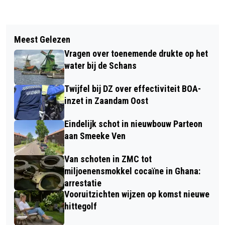
Vorig artikel
Volgend artikel
WERK AAN GÉ FRANKENTUNNEL
Meest Gelezen
HHNK TEVREDEN OVER RECLAIMEN
VORDERT ZONDER ONVERWACHTE
Vragen over toenemende drukte op het
DOOR DERDEN 'GELEENDE' GROND
HOBBELS
water bij de Schans
Twijfel bij DZ over effectiviteit BOA-
inzet in Zaandam Oost
Eindelijk schot in nieuwbouw Parteon
aan Smeeke Ven
Van schoten in ZMC tot
miljoenensmokkel cocaïne in Ghana:
arrestatie
Vooruitzichten wijzen op komst nieuwe
hittegolf