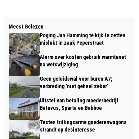
Vorig artikel
Volgend artikel
'ZOVEELSTE STROOMONDERBREKING'
Meest Gelezen
WONINGMARKT HARD OP WEG OM
ZORGT VOOR BOOSHEID IN
Poging Jan Hamming te kijk te zetten
WEER OVERVERHIT TE RAKEN
WORMERVEER
mislukt in zaak Peperstraat
Alarm over kosten gebruik warmtenet
na wetswijziging
Geen geluidswal voor buren A7;
verbreding 'niet geheel zeker'
Uitstel van betaling moederbedrijf
Batavus, Sparta en Babboe
Testen trillingsarme goederenwagons
strandt op desinteresse