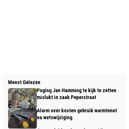
Vorig artikel
Volgend artikel
LTO VRAAGT MINISTER OM
Meest Gelezen
ALLES OP ALLES GEZET OM
COMPENSATIE VOOR
Poging Jan Hamming te kijk te zetten
ASIELOPVANG GERRIT BOLKADE NU
BLAUWTONGVACCINS
mislukt in zaak Peperstraat
TOCH TE REALISEREN
Alarm over kosten gebruik warmtenet
na wetswijziging