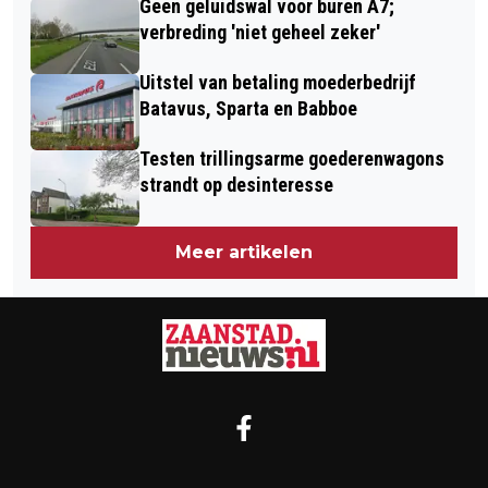
Geen geluidswal voor buren A7;
verbreding 'niet geheel zeker'
Uitstel van betaling moederbedrijf
Batavus, Sparta en Babboe
Testen trillingsarme goederenwagons
strandt op desinteresse
Meer artikelen