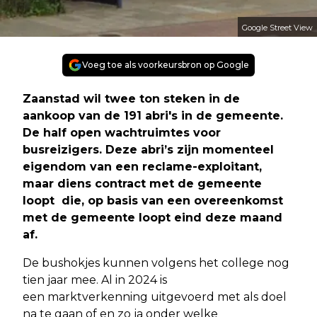
Google Street View
Voeg toe als voorkeursbron op Google
Zaanstad wil twee ton steken in de
aankoop van de 191 abri's in de gemeente.
De half open wachtruimtes voor
busreizigers. Deze abri’s zijn momenteel
eigendom van een reclame-exploitant,
maar diens contract met de gemeente
loopt die, op basis van een overeenkomst
met de gemeente loopt eind deze maand
af.
De bushokjes kunnen volgens het college nog
tien jaar mee. Al in 2024 is
een marktverkenning uitgevoerd met als doel
na te gaan of en zo ja onder welke