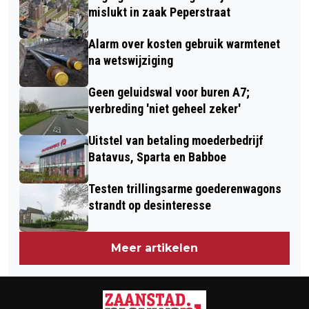
DE SCHOP: INWONERTAL WIJK
mislukt in zaak Peperstraat
UITGANGSPUNT
Alarm over kosten gebruik warmtenet
na wetswijziging
Geen geluidswal voor buren A7;
verbreding 'niet geheel zeker'
Uitstel van betaling moederbedrijf
Batavus, Sparta en Babboe
Testen trillingsarme goederenwagons
strandt op desinteresse
Meer artikelen