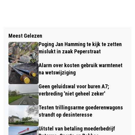
Vorig artikel
Volgend artikel
BODEMONDERZOEKEN VOOR
Meest Gelezen
GEVALLEN VAN ZAKKENROLLEN DIT
VERVANGING BRUG KROMMENIE
Poging Jan Hamming te kijk te zetten
JAAR IN ZAANSTAD IETS GEDAALD
mislukt in zaak Peperstraat
Alarm over kosten gebruik warmtenet
na wetswijziging
Geen geluidswal voor buren A7;
verbreding 'niet geheel zeker'
Testen trillingsarme goederenwagons
strandt op desinteresse
Uitstel van betaling moederbedrijf