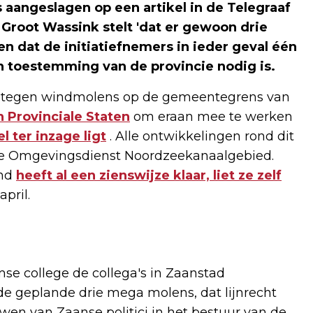
s aangeslagen op een artikel in de
Telegraaf
root Wassink stelt 'dat er gewoon drie
en dat de initiatiefnemers in ieder geval één
n toestemming van de provincie nodig is.
n tegen windmolens op de gemeentegrens van
 Provinciale Staten
om eraan mee te werken
 ter inzage ligt
. Alle ontwikkelingen rond dit
e Omgevingsdienst Noordzeekanaalgebied.
ind
heeft al een zienswijze klaar, liet ze zelf
april.
se college de collega's in Zaanstad
de geplande drie mega molens, dat lijnrecht
wen van Zaanse politici in het bestuur van de