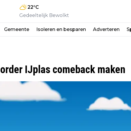
22
°C
Gedeeltelijk Bewolkt
Gemeente
Isoleren en besparen
Adverteren
S
order IJplas comeback maken