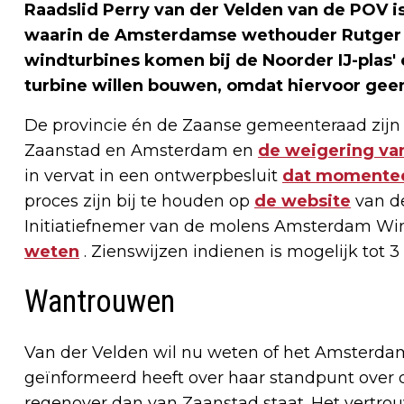
Raadslid Perry van der Velden van de POV i
waarin de Amsterdamse wethouder Rutger G
windturbines komen bij de Noorder IJ-plas' 
turbine willen bouwen, omdat hiervoor gee
De provincie én de Zaanse gemeenteraad zij
Zaanstad en Amsterdam en
de weigering van
in vervat in een ontwerpbesluit
dat momenteel
proces zijn bij te houden op
de website
van d
Initiatiefnemer van de molens Amsterdam W
weten
. Zienswijzen indienen is mogelijk tot 3 
Wantrouwen
Van der Velden wil nu weten of het Amsterdam
geïnformeerd heeft over haar standpunt over 
regenover dan van Zaanstad staat. Het vertrou