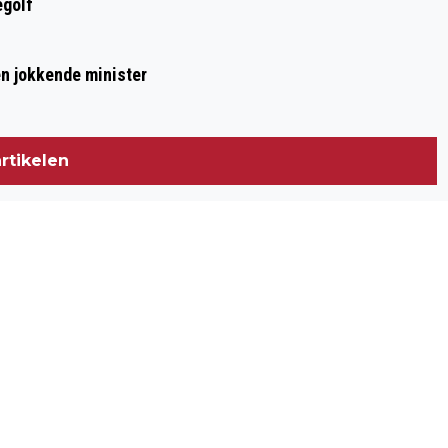
egolf
n jokkende minister
rtikelen