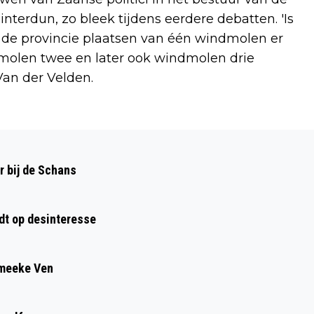
nterdun, zo bleek tijdens eerdere debatten. 'Is
 de provincie plaatsen van één windmolen er
dmolen twee en later ook windmolen drie
Van der Velden.
Volgend artikel
OOK ALDI, DIRK, LIDL EN PLUS KIEZEN
r bij de Schans
VOOR MEER PLANTAARDIG
dt op desinteresse
Smeeke Ven