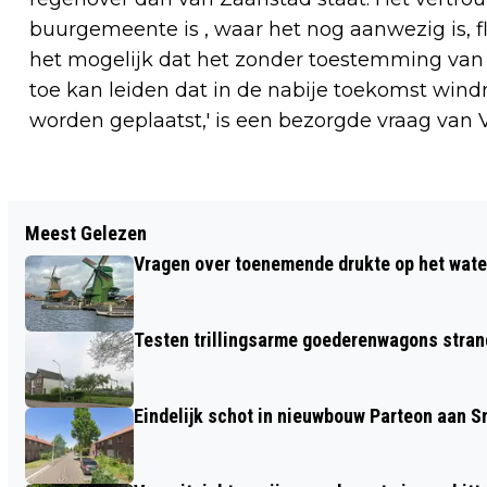
buurgemeente is , waar het nog aanwezig is, fli
het mogelijk dat het zonder toestemming van
toe kan leiden dat in de nabije toekomst win
worden geplaatst,' is een bezorgde vraag van 
Vorig artikel
Meest Gelezen
AV LYCURGUS VIERT VIJFTIENDE
Vragen over toenemende drukte op het wate
VERJAARDAG RUNNINGTHERAPIE
Testen trillingsarme goederenwagons stran
Eindelijk schot in nieuwbouw Parteon aan 