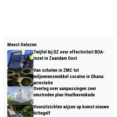
Vorig artikel
Volgend artikel
EENDENPULLENBUG OFFICIEEL OPEN;
Meest Gelezen
VERVANGING BRUG KROMMENIE
WERK NOG NIET AF
Twijfel bij DZ over effectiviteit BOA-
TESTCASE HERINRICHTING N203
inzet in Zaandam Oost
Van schoten in ZMC tot
miljoenensmokkel cocaïne in Ghana:
arrestatie
Overleg over aanpassingen zeer
omstreden plan Houthavenkade
Vooruitzichten wijzen op komst nieuwe
hittegolf