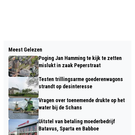
Vorig artikel
Volgend artikel
FIETS HUREN IN NOORD-HOLLAND HET
Meest Gelezen
FRANCHISENEMERS EN ALBERT HEIJN
DUURST VAN ALLE PROVINCIES
Poging Jan Hamming te kijk te zetten
LEGGEN NA RUIM TIEN JAAR VETE
mislukt in zaak Peperstraat
BIJ
Testen trillingsarme goederenwagons
strandt op desinteresse
Vragen over toenemende drukte op het
water bij de Schans
Uitstel van betaling moederbedrijf
Batavus, Sparta en Babboe