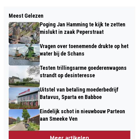
Vorig artikel
Volgend artikel
PETITIE TEGEN KORTEN OPENBAAR
Meest Gelezen
KOM ALLES TE WETEN OVER
VERVOER AL RUIM 1000 KEER
Poging Jan Hamming te kijk te zetten
GEVOLGEN EN KANSEN ZERO EMISSIE
GETEKEND
mislukt in zaak Peperstraat
ZONES
Vragen over toenemende drukte op het
water bij de Schans
Testen trillingsarme goederenwagons
strandt op desinteresse
Uitstel van betaling moederbedrijf
Batavus, Sparta en Babboe
Eindelijk schot in nieuwbouw Parteon
aan Smeeke Ven
Meer artikelen