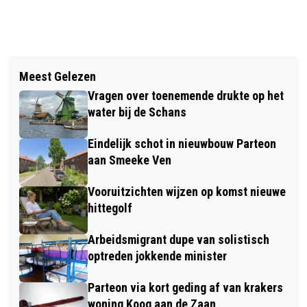
Vorig artikel
Volgend artikel
GROTE GRONDEIGENAREN
Meest Gelezen
SPORTSCHOOL EN 'T ZAANS
SLUISKWARTIER MAKEN PLANNEN
Vragen over toenemende drukte op het
STATIONNETJE LANGER OP
VOOR WONINGBOUW
water bij de Schans
TIJDELIJKE PLEK IN
Eindelijk schot in nieuwbouw Parteon
WESTERWATERING
aan Smeeke Ven
Vooruitzichten wijzen op komst nieuwe
hittegolf
Arbeidsmigrant dupe van solistisch
optreden jokkende minister
Parteon via kort geding af van krakers
woning Koog aan de Zaan