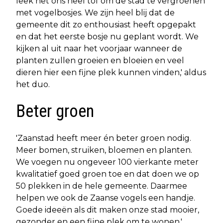
leek het ons heel tof om de stad te vergroenen
met vogelbosjes. We zijn heel blij dat de
gemeente dit zo enthousiast heeft opgepakt
en dat het eerste bosje nu geplant wordt. We
kijken al uit naar het voorjaar wanneer de
planten zullen groeien en bloeien en veel
dieren hier een fijne plek kunnen vinden,' aldus
het duo.
Beter groen
'Zaanstad heeft meer én beter groen nodig.
Meer bomen, struiken, bloemen en planten.
We voegen nu ongeveer 100 vierkante meter
kwalitatief goed groen toe en dat doen we op
50 plekken in de hele gemeente. Daarmee
helpen we ook de Zaanse vogels een handje.
Goede ideeën als dit maken onze stad mooier,
gezonder en een fijne plek om te wonen,'