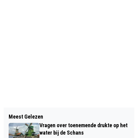
Vorig artikel
Volgend artikel
VERVOLGING TATA WEGENS
Meest Gelezen
KINDEREN TOT TWAALF JAAR GRATIS
VEROORZAKEN GEZONDHEIDSSCHADE
Vragen over toenemende drukte op het
OV; KORTING 65-PLUSSERS
water bij de Schans