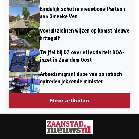
AFGESCHAFT
Eindelijk schot in nieuwbouw Parteon
aan Smeeke Ven
Vooruitzichten wijzen op komst nieuwe
hittegolf
Twijfel bij DZ over effectiviteit BOA-
inzet in Zaandam Oost
Arbeidsmigrant dupe van solistisch
optreden jokkende minister
Meer artikelen