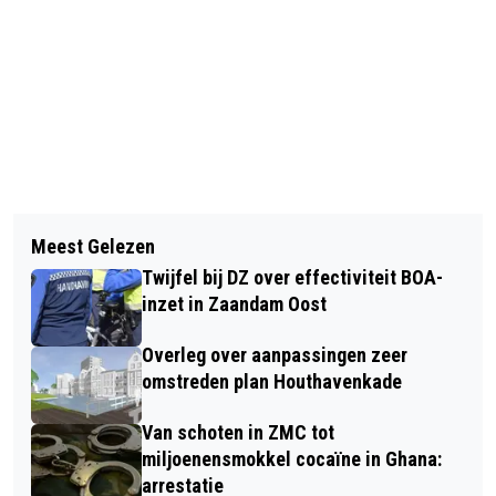
Vorig artikel
Volgend artikel
ILSE UIT ASSENDELFT RUIM 130.000
Meest Gelezen
EERSTE MEDAILLE MICHAEL KORREL
EURO RIJKER DOOR TV-SHOW
Twijfel bij DZ over effectiviteit BOA-
NA TERUGKEER OP JUDOMAT
inzet in Zaandam Oost
Overleg over aanpassingen zeer
omstreden plan Houthavenkade
Van schoten in ZMC tot
miljoenensmokkel cocaïne in Ghana:
arrestatie