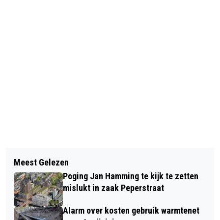
Vorig artikel
Volgend artikel
VOEREN MUSKUSEENDEN ZORGT
Meest Gelezen
ZEVEN MAAL DE FOUT IN IN ZAANSE
ALLEEN MAAR VOOR MEER ELLENDE
Poging Jan Hamming te kijk te zetten
AUTOGARAGES
mislukt in zaak Peperstraat
Alarm over kosten gebruik warmtenet