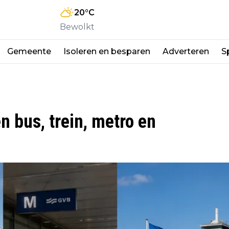
20
°C
Bewolkt
Gemeente
Isoleren en besparen
Adverteren
S
 bus, trein, metro en