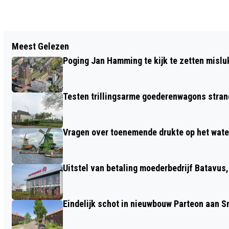
Vorig artikel
Meest Gelezen
GEWONDE MAN AANGEHOUDEN NA
Poging Jan Hamming te kijk te zetten mislu
STEEKPARTIJ GERRIT BOLKADE
Testen trillingsarme goederenwagons stran
Vragen over toenemende drukte op het wate
Uitstel van betaling moederbedrijf Batavus
Eindelijk schot in nieuwbouw Parteon aan 