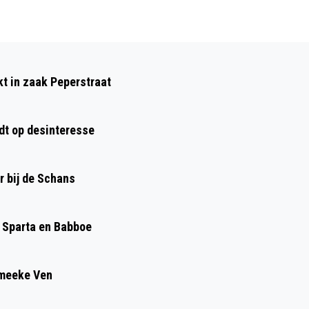
Volgend artikel
FOUT GEMEENTE KOST WOONRUIMTE IN
kt in zaak Peperstraat
WORMER TEN GUNSTE VAN LOGIES
dt op desinteresse
r bij de Schans
, Sparta en Babboe
Smeeke Ven