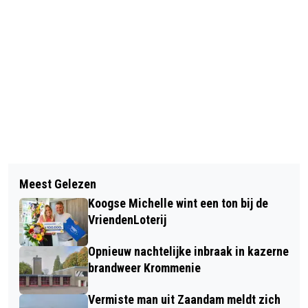
Vorig artikel
Volgend artikel
DURE PORSCHE IN VLAMMEN
Meest Gelezen
BOFI NA OVERTREDINGEN
OPGEGAAN IN ASSENDELFT
Koogse Michelle wint een ton bij de
VERGUNNING VERKOOP VUURWERK
VriendenLoterij
KWIJT
Opnieuw nachtelijke inbraak in kazerne
brandweer Krommenie
Vermiste man uit Zaandam meldt zich