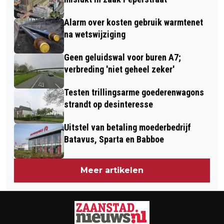
HAMSTERS
Alarm over kosten gebruik warmtenet
na wetswijziging
Geen geluidswal voor buren A7;
verbreding 'niet geheel zeker'
Testen trillingsarme goederenwagons
strandt op desinteresse
Uitstel van betaling moederbedrijf
Batavus, Sparta en Babboe
Meer artikelen