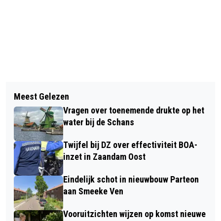
Vorig artikel
Volgend artikel
FILIAAL RABOBANK VAN
Meest Gelezen
SCHADE AAN TWEE WONINGEN DOOR
ANKERSMIDPLEIN NAAR WESTZIJDE
Vragen over toenemende drukte op het
UIT KOERS GERAAKTE AUTO
water bij de Schans
Twijfel bij DZ over effectiviteit BOA-
inzet in Zaandam Oost
Eindelijk schot in nieuwbouw Parteon
aan Smeeke Ven
Vooruitzichten wijzen op komst nieuwe