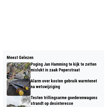
Vorig artikel
Volgend artikel
EXPLOITANTEN TEASERS NAAR DE
Meest Gelezen
DRIE EIGENAREN ZAANS
RECHTER VANWEGE TIJDELIJKE
Poging Jan Hamming te kijk te zetten
RIJKSMONUMENT LIEPEN SUBSIDIE
SLUITING NA GEWELD
mislukt in zaak Peperstraat
MIS, DERTIEN NIET
Alarm over kosten gebruik warmtenet
na wetswijziging
Testen trillingsarme goederenwagons
strandt op desinteresse