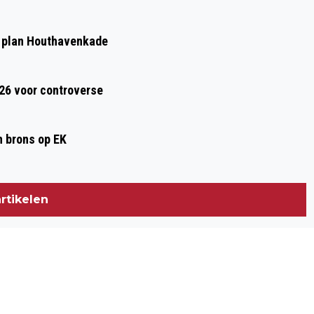
 plan Houthavenkade
026 voor controverse
n brons op EK
rtikelen