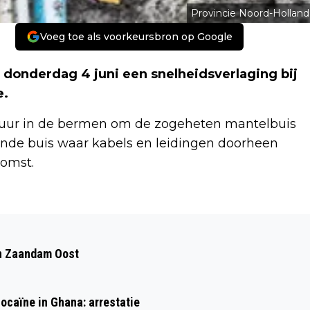
Provincie Noord-Holland
Voeg toe als voorkeursbron op Google
donderdag 4 juni een snelheidsverlaging bij
e.
0 uur in de bermen om de zogeheten mantelbuis
ende buis waar kabels en leidingen doorheen
komst.
Volgend artikel
NIEUWE OV-PAS NU OOK TE VERKRIJGEN
 in Zaandam Oost
IN WINKELS PRIMERA
ocaïne in Ghana: arrestatie