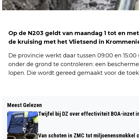
Op de N203 geldt van maandag 1 tot en met 
de kruising met het Vlietsend in Krommeni
De provincie werkt daar tussen 09:00 en 15:0
onder de grond te controleren: een bescherm
lopen. Die wordt gereed gemaakt voor de toe
Vorig artikel
Meest Gelezen
ZAANDAMMER BETRAPT MET RUIM
Twijfel bij DZ over effectiviteit BOA-inzet
110.000 EURO AAN CONTANTEN IN
BESTELBUS
Van schoten in ZMC tot miljoenensmokkel c