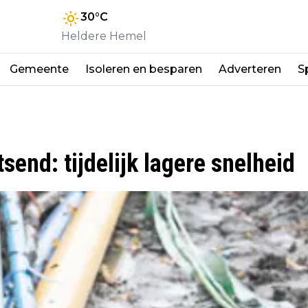
30
°C
Heldere Hemel
Gemeente
Isoleren en besparen
Adverteren
S
send: tijdelijk lagere snelheid