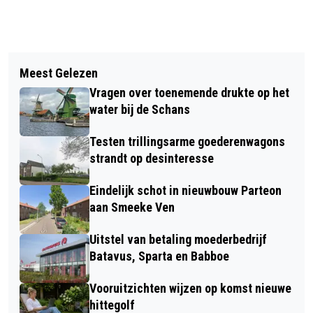
Vorig artikel
Volgend artikel
BARBECUEËN VOORALSNOG GEEN
Meest Gelezen
WERK IN BERMEN N203 BIJ
PROBLEEM IN HET TWISKE
Vragen over toenemende drukte op het
VLIETSEND: TIJDELIJK LAGERE
water bij de Schans
SNELHEID
Testen trillingsarme goederenwagons
strandt op desinteresse
Eindelijk schot in nieuwbouw Parteon
aan Smeeke Ven
Uitstel van betaling moederbedrijf
Batavus, Sparta en Babboe
Vooruitzichten wijzen op komst nieuwe
hittegolf