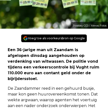
Pixabay CC0 / Alexas Fotos
Voeg toe als voorkeursbron op Google
Een 36-jarige man uit Zaandam is
afgelopen dinsdag aangehouden op
verdenking van witwassen. De politie vond
tijdens een verkeerscontrole bij Vught ruim
110.000 euro aan contant geld onder de
bijrijdersstoel.
De Zaandammer reed in een gehuurd busje,
maar kon geen huurovereenkomst tonen. Dat
wekte argwaan, waarop agenten het voertuig
aan een nader onderzoek onderwierpen. Het