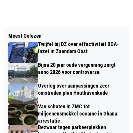
Vorig artikel
Volgend artikel
DEELFIETSEN VAN FLICKBIKE HIER
Meest Gelezen
STRAATINTIMIDATIE HIER NU
NIET RENDABEL TE MAKEN
Twijfel bij DZ over effectiviteit BOA-
STRAFBAAR VIA APV; ROTTERDAM
inzet in Zaandam Oost
TERUGGEFLOTEN
Bijna 20 jaar oude vergunning zorgt
anno 2026 voor controverse
Overleg over aanpassingen zeer
omstreden plan Houthavenkade
Van schoten in ZMC tot
miljoenensmokkel cocaïne in Ghana:
arrestatie
Bezwaar tegen parkeerplekken