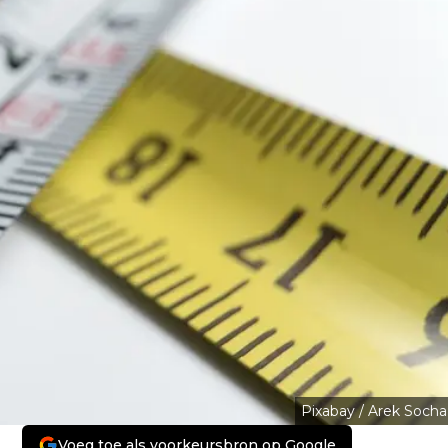
Pixabay / Arek Socha
Voeg toe als voorkeursbron op Google