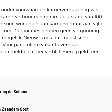
 en onder voorwaarden kamerverhuur nog wel
 kamerverhuur een minimale afstand van 100
ersoon wonen en aan kamerverhuur aan vijf of
r mee. Corporaties hebben geen vergunning
 mogelijk. Nieuw is ook dat toeristische
 Voor particuliere vakantieverhuur -
een meldplicht per verblijf. Hierbij geldt een
Volgend artikel
WIE ZAG UIT DE HAND GELOPEN
r bij de Schans
VERKEERSRUZIE IN ASSENDELFT?
 in Zaandam Oost