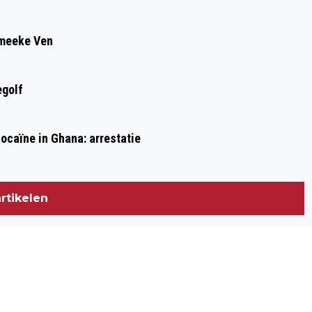
Smeeke Ven
egolf
ocaïne in Ghana: arrestatie
rtikelen