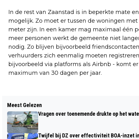
In de rest van Zaanstad is in beperkte mate
mogelijk. Zo moet er tussen de woningen met
meter zijn. In een kamer mag maximaal één p
meer personen werkt de gemeente niet lange
nodig. Zo blijven bijvoorbeeld friendscontacten
verhuurders zich eenmalig moeten registreren.
bijvoorbeeld via platforms als Airbnb - komt er 
maximum van 30 dagen per jaar.
Vorig artikel
Meest Gelezen
HOOP GERICHT OP SNELLE ONTHEFFING
Vragen over toenemende drukte op het wate
BROEDENDE MUSSEN ZEEHELDENBUURT
Twijfel bij DZ over effectiviteit BOA-inzet