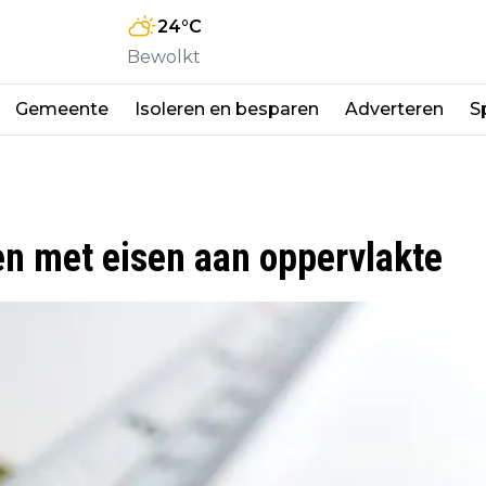
24
°C
Bewolkt
Gemeente
Isoleren en besparen
Adverteren
S
en met eisen aan oppervlakte