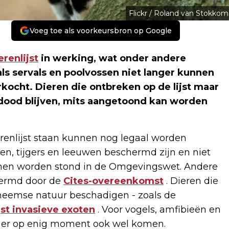
Flickr / Roland van Stokkom
Voeg toe als voorkeursbron op Google
renlijst
in werking, wat onder andere
s servals en poolvossen niet langer kunnen
kocht. Dieren die ontbreken op de lijst maar
dood blijven, mits aangetoond kan worden
erenlijst staan kunnen nog legaal worden
en, tijgers en leeuwen beschermd zijn en niet
nnen worden stond in de Omgevingswet. Andere
hermd door de
Cites-overeenkomst
. Dieren die
heemse natuur beschadigen - zoals de
jst invasieve exoten
. Voor vogels, amfibieën en
len er op enig moment ook wel komen.