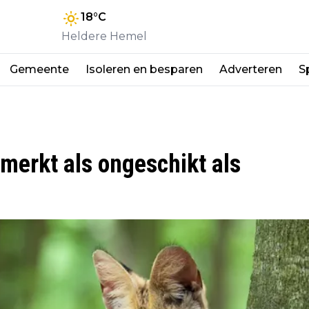
18
°C
Heldere Hemel
Gemeente
Isoleren en besparen
Adverteren
S
emerkt als ongeschikt als