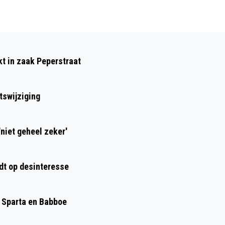
Volgend artikel
TATA & LYLE GOED OP WEG MET MINDER
kt in zaak Peperstraat
UITSTOOT BROEIKASGAS
tswijziging
niet geheel zeker'
dt op desinteresse
, Sparta en Babboe