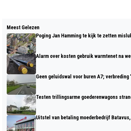
Vorig artikel
Meest Gelezen
VRIJDAGTROUWERIJ OP STADHUIS BIJ
Poging Jan Hamming te kijk te zetten mislu
DE GOEDKOOPSTE IN NH
Alarm over kosten gebruik warmtenet na we
Geen geluidswal voor buren A7; verbreding '
Testen trillingsarme goederenwagons stran
Uitstel van betaling moederbedrijf Batavus