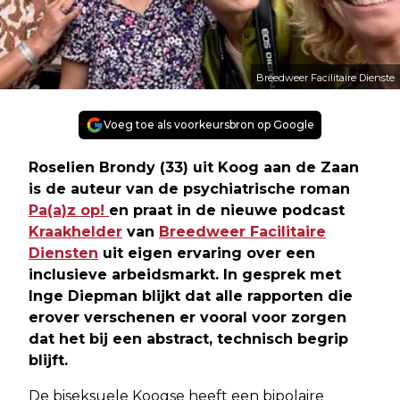
Breedweer Facilitaire Dienste
Voeg toe als voorkeursbron op Google
Roselien Brondy (33) uit Koog aan de Zaan
is de auteur van de psychiatrische roman
Pa(a)z op!
en praat in de nieuwe podcast
Kraakhelder
van
Breedweer Facilitaire
Diensten
uit eigen ervaring over een
inclusieve arbeidsmarkt. In gesprek met
Inge Diepman blijkt dat alle rapporten die
erover verschenen er vooral voor zorgen
dat het bij een abstract, technisch begrip
blijft.
De biseksuele Koogse heeft een bipolaire