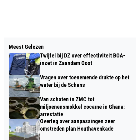
Vorig artikel
Volgend artikel
IN MEI MEER DUIDELIJKHEID OVER
Meest Gelezen
VERBINDINGSWEG ASSENDELFT VAN
AANPAK PROJECT GUISWEG
Twijfel bij DZ over effectiviteit BOA-
TEKENTAFEL NAAR DE RAAD
inzet in Zaandam Oost
Vragen over toenemende drukte op het
water bij de Schans
Van schoten in ZMC tot
miljoenensmokkel cocaïne in Ghana:
arrestatie
Overleg over aanpassingen zeer
omstreden plan Houthavenkade